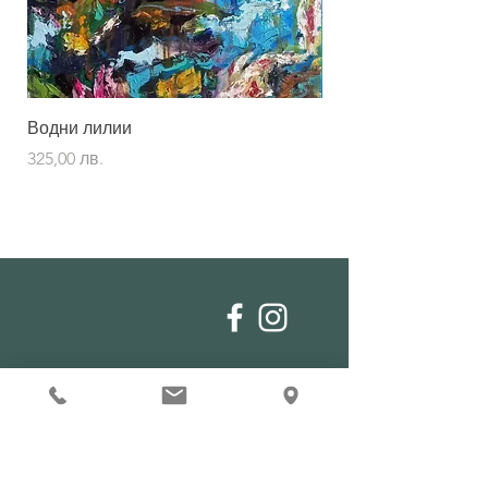
Водни лилии
Шаранът Кой
Цена
Цена
325,00 лв.
325,00 лв.
МАГАЗИН
Дивани
Маси
Декор