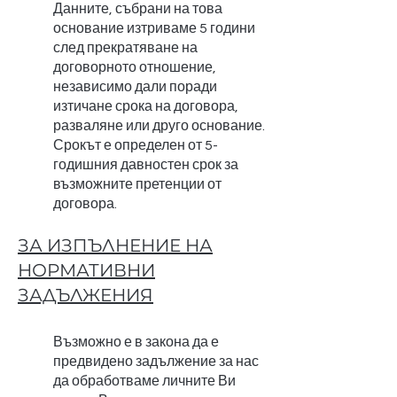
Данните, събрани на това
основание изтриваме 5 години
след прекратяване на
договорното отношение,
независимо дали поради
изтичане срока на договора,
разваляне или друго основание.
Срокът е определен от 5-
годишния давностен срок за
възможните претенции от
договора.
ЗА ИЗПЪЛНЕНИЕ НА
НОРМАТИВНИ
ЗАДЪЛЖЕНИЯ
Възможно е в закона да е
предвидено задължение за нас
да обработваме личните Ви