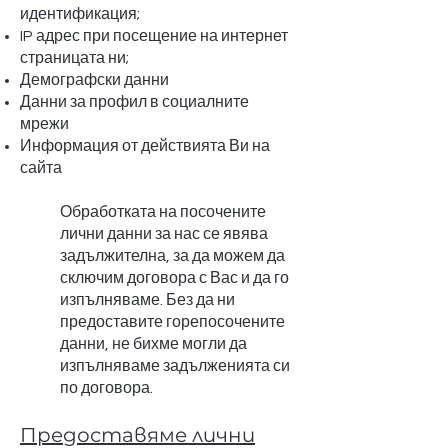
идентификация;
IP адрес при посещение на интернет
страницата ни;
Демографски данни
Данни за профил в социалните
мрежи
Информация от действията Ви на
сайта
Обработката на посочените
лични данни за нас се явява
задължителна, за да можем да
сключим договора с Вас и да го
изпълняваме. Без да ни
предоставите горепосочените
данни, не бихме могли да
изпълняваме задълженията си
по договора.
Предоставяме лични