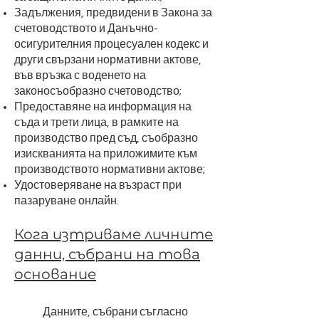
Задължения, предвидени в Закона за
счетоводството и Данъчно-
осигурителния процесуален кодекс и
други свързани нормативни актове,
във връзка с воденето на
законосъобразно счетоводство;
Предоставяне на информация на
съда и трети лица, в рамките на
производство пред съд, съобразно
изискванията на приложимите към
производството нормативни актове;
Удостоверяване на възраст при
пазаруване онлайн.
Кога изтриваме личните
данни, събрани на това
основание
Данните, събрани съгласно