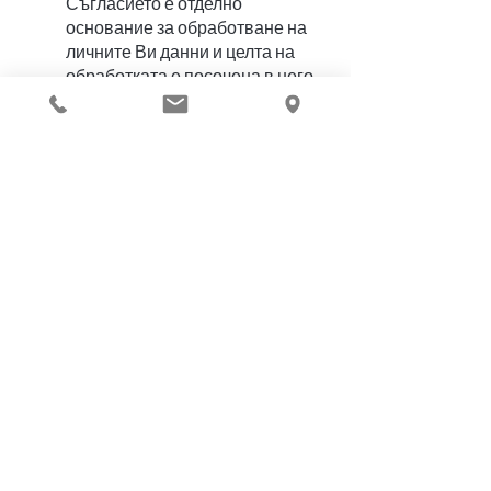
Съгласието е отделно
основание за обработване на
личните Ви данни и целта на
обработката е посочена в него,
и не се покрива с целите,
изброени в тази политика. Ако
ни дадете съответното съгласие
и до неговото оттегляне или
прекратяване на всякакви
договорни отношения с Вас
изготвяме подходящи за Вас
предложения за продукти/
услуги, като извършваме
детайлни анализи на Ваши
основни лични данни;
Детайлни анализи е метод за
извършване на анализ, който
позволява обработване на
големи по обем данни
посредством статистически