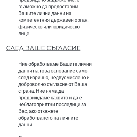
предвидено задължение, е
възможно да предоставим
Вашите лични данни на
компетентния държавен орган,
физическо или юридическо
лице.
СЛЕД ВАШЕ СЪГЛАСИЕ
Ние обработваме Вашите лични
данни на това основание само
след изрично, недвусмислено и
доброволно съгласие от Ваша
страна. Ние няма да
предвиждаме каквито и да е
неблагоприятни последици за
Вас, ако откажете
обработването на личните
данни.