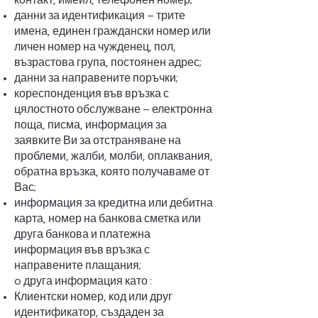
контакт, имейл, телефонен номер;
данни за идентификация – трите
имена, единен граждански номер или
личен номер на чужденец, пол,
възрастова група, постоянен адрес;
данни за направените поръчки;
кореспонденция във връзка с
цялостното обслужване – електронна
поща, писма, информация за
заявките Ви за отстраняване на
проблеми, жалби, молби, оплаквания,
обратна връзка, която получаваме от
Вас;
информация за кредитна или дебитна
карта, номер на банкова сметка или
друга банкова и платежна
информация във връзка с
направените плащания;
o друга информация като :
Клиентски номер, код или друг
идентификатор, създаден за