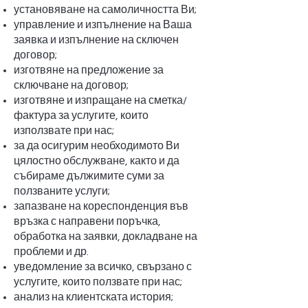
установяване на самоличността Ви;
управление и изпълнение на Ваша
заявка и изпълнение на сключен
договор;
изготвяне на предложение за
сключване на договор;
изготвяне и изпращане на сметка/
фактура за услугите, които
използвате при нас;
за да осигурим необходимото Ви
цялостно обслужване, както и да
събираме дължимите суми за
ползваните услуги;
запазване на кореспонденция във
връзка с направени поръчка,
обработка на заявки, докладване на
проблеми и др.
уведомление за всичко, свързано с
услугите, които ползвате при нас;
анализ на клиентската история;