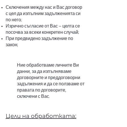
Сключения между нас и Вас договор
с цел да изпълним задълженията си
по него;
Изрично съгласие от Вас – целта се
посочва за всеки конкретен случай;
При предвидено задължение по
закон;
Ние обработваме личните Ви
данни, за да изпълняваме
договорните и преддоговорни
задължения и да се ползваме от
правата по договорите,
сключени с Вас.
Цели на обработката: